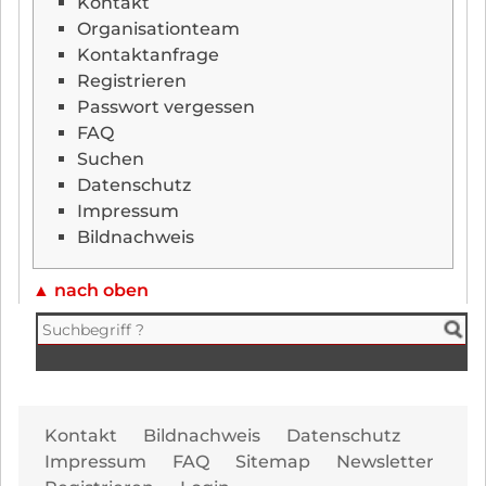
Navigation
Kontakt
überspringen
Organisationteam
Kontaktanfrage
Registrieren
Passwort vergessen
FAQ
Suchen
Datenschutz
Impressum
Bildnachweis
▲ nach oben
Navi
Kontakt
Bildnachweis
Datenschutz
übe
Impressum
FAQ
Sitemap
Newsletter