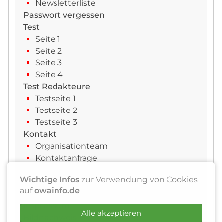
Newsletterliste
Passwort vergessen
Test
Seite 1
Seite 2
Seite 3
Seite 4
Test Redakteure
Testseite 1
Testseite 2
Testseite 3
Kontakt
Organisationteam
Kontaktanfrage
FAQ
Wichtige Infos
zur Verwendung von Cookies
Suchen
auf
owainfo.de
Datenschutz
Impressum
Alle akzeptieren
Bildnachweis