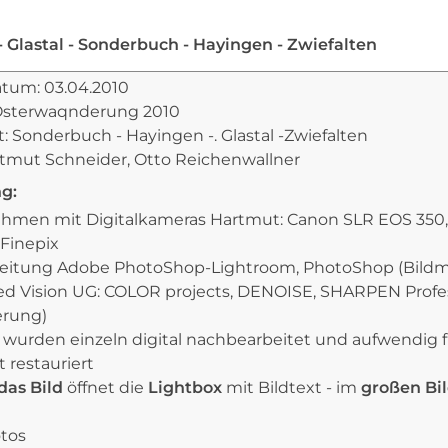
 Glastal - Sonderbuch - Hayingen - Zwiefalten
um: 03.04.2010
.Osterwaqnderung 2010
 Sonderbuch - Hayingen -. Glastal -Zwiefalten
rtmut Schneider, Otto Reichenwallner
g:
ahmen mit Digitalkameras Hartmut: Canon SLR EOS 350,
Finepix
beitung Adobe PhotoShop-Lightroom, PhotoShop (Bild
ed Vision UG: COLOR projects, DENOISE, SHARPEN Profe
erung)
s wurden einzeln digital nachbearbeitet und aufwendig 
 restauriert
das Bild
öffnet die
Lightbox
mit Bildtext - im
großen Bi
otos