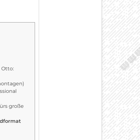
 Otto:
montagen)
ssional
fürs große
ldformat