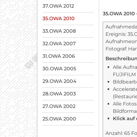
37.OWA 2012
35.OWA 2010 -
35.OWA 2010
Aufnahmedat
33.OWA 2008
Ereignis: 35
Aufnahmeort:
32.OWA 2007
Fotograf: Ha
31.OWA 2006
Beschreibun
Alle Aufn
30.OWA 2005
FUJIFILM 
29.OWA 2004
Bildbear
Accelerat
28.OWA 2003
(Restauri
Alle Foto
27.OWA 2002
Bildformat
Klick auf 
25.OWA 2000
Anzahl: 65 F