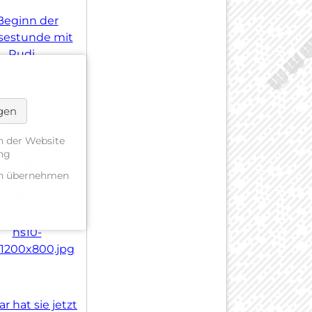
ngen
n der Website
ung
gen übernehmen