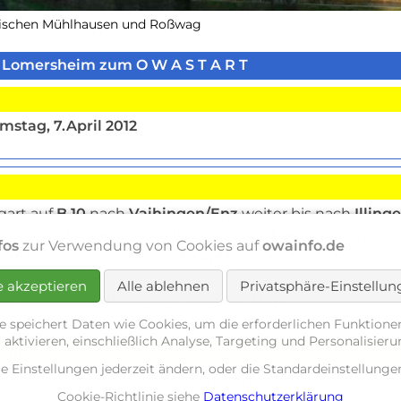
wischen Mühlhausen und Roßwag
kt Lomersheim zum O W A S T A R T
stag, 7.April 2012
gart auf
B 10
nach
Vaihingen/Enz
weiter bis nach
Illing
weig
Mühlacker
geht es
links
ab nach
Lomersheim
.
Dan
fos
zur Verwendung von Cookies auf
owainfo.de
traße
bis in den Ort zum
Parkplatz
zwischen Kirche und
e akzeptieren
Alle ablehnen
Privatsphäre-Einstellu
um Treffpunkt,
Parkplatz
s.
Google Map
e speichert Daten wie Cookies, um die erforderlichen Funktione
 aktivieren, einschließlich Analyse, Targeting und Personalisier
kauf ?
re Einstellungen jederzeit ändern, oder die Standardeinstellun
n der ehemaligen Bäckerei
Mauchabecks Lädle
ist nich
Cookie-Richtlinie siehe
Datenschutzerklärung