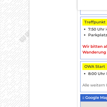
möglich,
Bitte
rech
Treffpunkt
7:50 Uhr
k
Parkplat
Wir bitten a
Wanderung r
OWA Start
8:00 Uhr
Alle weitern 
:: Google M