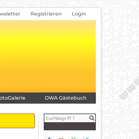
wsletter
Registrieren
Login
otoGalerie
OWA Gästebuch
Facebook
E-mail
WhatsApp
Seite drucken