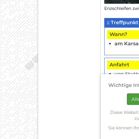
Enzschleifen z
:: Treffpun
Wann?
am Karsam
Anfahrt
von Stutt
dem Abz
Wichtige In
Illinger S
All
Mehr Infos z
Diese Websit
zu
Vesper-Ein
Sie können Ih
Einkauf i