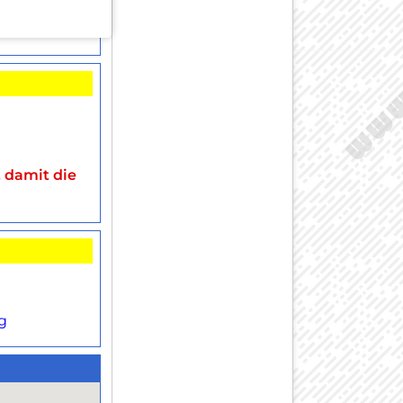
, damit die
g