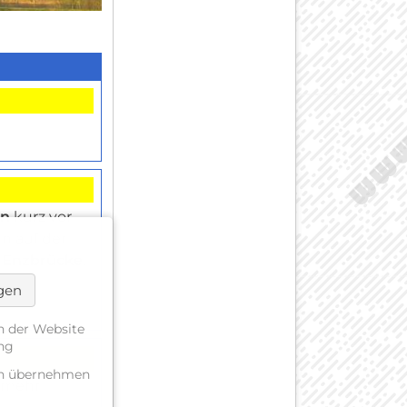
en
kurz vor
n auf der
Enzbrücke
.
ngen
n der Website
ung
gen übernehmen
t mehr