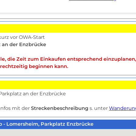
 daher müssen wir irgendwo
vorher
einkaufen.
tzeitig
einkaufen -
OWA Start
ist um
8:00 Uhr
urz vor OWA-Start
z an der Enzbrücke
lle, die Zeit zum Einkaufen entsprechend einzuplanen
echtzeitig beginnen kann.
Parkplatz an der Enzbrücke
Infos mit der
Streckenbeschreibung
s. unter
Wanderun
ap - Lomersheim, Parkplatz Enzbrücke