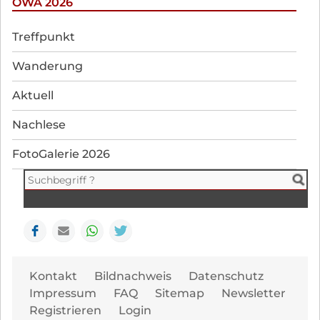
OWA 2026
Navigation
Treffpunkt
überspringen
Wanderung
Aktuell
Nachlese
FotoGalerie 2026
Facebook
E-mail
WhatsApp
Seite drucken
Navi
Kontakt
Bildnachweis
Datenschutz
übe
Impressum
FAQ
Sitemap
Newsletter
Registrieren
Login