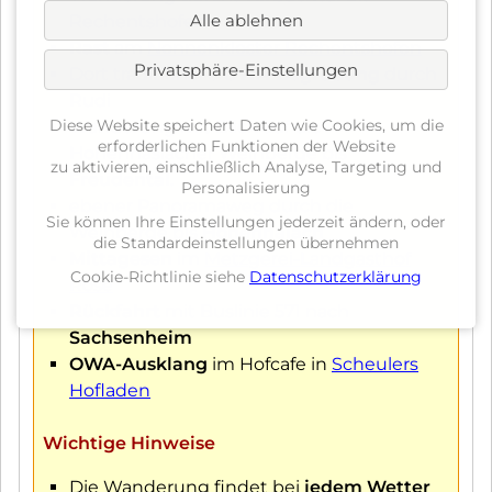
Alle ablehnen
Rechentshofen
Rast
am
Nonnenkloster Rechentshofen
Privatsphäre-Einstellungen
Dort traditionelle
OWA-Begrüßung
durch
Rudi
Diese Website speichert Daten wie Cookies, um die
Wanderung mit Blick auf die
erforderlichen Funktionen der Website
Hohenhaslacher Weinberge bis
zu aktivieren, einschließlich Analyse, Targeting und
Freudental
.
Personalisierung
ebener Panoramaweg durch die
Sie können Ihre Einstellungen jederzeit ändern, oder
Weinberge bis
Hohenhalach
die Standardeinstellungen übernehmen
Mittagesen
im
Metzgerei-Landgasthof
Cookie-Richtlinie siehe
Datenschutzerklärung
Rose
Rückfahrt
mit Buslinie 571 nach
Sachsenheim
OWA-Ausklang
im Hofcafe in
Scheulers
Hofladen
Wichtige Hinweise
Die Wanderung findet bei
jedem Wetter