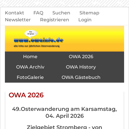
Navigation
Kontakt
FAQ
Suchen
Sitemap
überspringen
Newsletter
Registrieren
Login
Navigation
Home
OWA 2026
überspringen
OWA Archiv
OWA History
FotoGalerie
OWA Gästebuch
OWA 2026
49.Osterwanderung am Karsamstag,
04. April 2026
Zielgebiet Stromberg - von