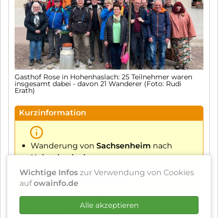
Gasthof Rose in Hohenhaslach: 25 Teilnehmer waren
insgesamt dabei - davon 21 Wanderer (Foto: Rudi
Erath)
Kurzinformation
Wanderung von
Sachsenheim
nach
Hohenhaslach
Wanderstrecke
Vormittag 11 km
Wichtige Infos
zur Verwendung von Cookies
Gehzeit ca.
3 ½ Stunden
auf
owainfo.de
OWA-Start am P+R-Parkplatz beim
Bahnhof in Sachsenheim
Alle akzeptieren
Wanderung durchs
Kirbachtal
bis