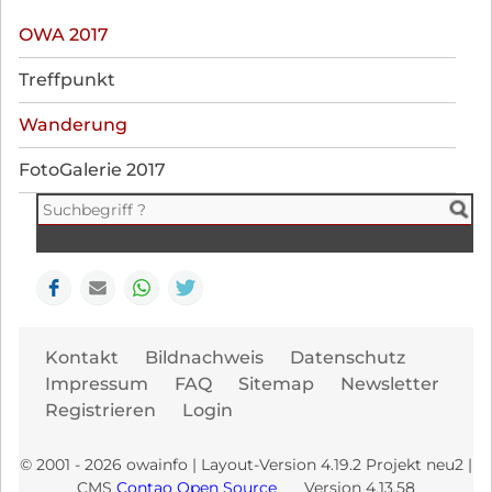
Navigation
OWA 2017
überspringen
Treffpunkt
Wanderung
FotoGalerie 2017
Facebook
E-mail
WhatsApp
Seite drucken
Navi
Kontakt
Bildnachweis
Datenschutz
übe
Impressum
FAQ
Sitemap
Newsletter
Registrieren
Login
© 2001 - 2026 owainfo | Layout-Version 4.19.2 Projekt neu2 |
CMS
Contao Open Source
Version 4.13.58