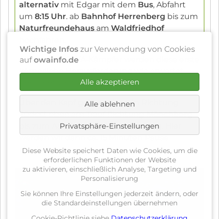
alternativ
mit Edgar mit dem
Bus
, Abfahrt
um
8:15 Uhr
. ab
Bahnhof Herrenberg
bis zum
Naturfreundehaus
am
Waldfriedhof
hochfahren.
Wichtige Infos
zur Verwendung von Cookies
Alle andern OWA-Kämpfer werden diese erste
auf
owainfo.de
körperliche Herausforderung wie erwartet
Alle akzeptieren
hochmotiviert in Angriff nehmen.
Über den Kapf geht es dann in Richtung
Alle ablehnen
Südost oben am Trauf Richtung
Mönchberg
Privatsphäre-Einstellungen
bis zum Aussichtspunkt
Grafenberg
. Hier
werden wir dann ca. 15 Minuten Pause
machen.
Diese Website speichert Daten wie Cookies, um die
erforderlichen Funktionen der Website
zu aktivieren, einschließlich Analyse, Targeting und
Personalisierung
Sie können Ihre Einstellungen jederzeit ändern, oder
die Standardeinstellungen übernehmen
Cookie-Richtlinie siehe
Datenschutzerklärung