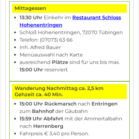
Mittagessen
13:30 Uhr
Einkehr im
Restaurant Schloss
Hohenentringen
Schloß Hohenentringen, 72070 Tübingen
Telefon: (07073) 63 66
Inh. Alfred Bauer
Menüauswahl nach Karte
ausreichend
Plätze
sind für uns bis max.
15:00 Uhr
reserviert
Wanderung Nachmittag ca. 2,5 km
Gehzeit ca. 40 Min.
15:00 Uhr Rückmarsch
nach
Entringen
zum
Bahnhof
der Gäubahn
15:59 Uhr Abfahrt
mit der Ammertalbahn
nach
Herrenberg
Fahrpreis € 3,40 pro Person.