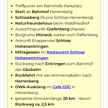
Treffpunkt am Bahnhofs-Parkplatz
Start
ab
Bahnhof
Herrenberg
Schlossberg
(Ruine Schloss Herrenberg)
Naturfreundehaus
beim Waldfriedhof
Aussichtspunkt
Grafenberg
(Pause)
Burgruine
Müneck
, weiter zum Paffenberg
Ankunft Etappenziel
Schloss
Hohenentringen
Mittagessen
im
Restaurant Schloss
Hohenentringen
Rückweg nach
Entringen
zum Bahnhof
der
Gäubahn
Rückfahrt
mit der Ammertalbahn nach
Herrenberg
OWA-Ausklang
im
Cafe COC
in
Herrenberg
gesamte Streckenlänge
20 km
- davon
Rückweg ca. 2,5 km