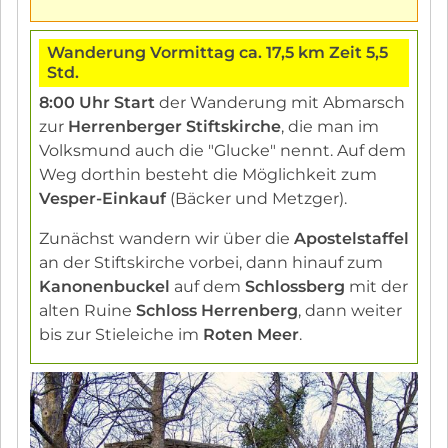
Wanderung Vormittag ca. 17,5 km Zeit 5,5
Std.
8:00 Uhr Start
der Wanderung mit Abmarsch
zur
Herrenberger
Stiftskirche
, die man im
Volksmund auch die "Glucke" nennt. Auf dem
Weg dorthin besteht die Möglichkeit zum
Vesper-Einkauf
(Bäcker und Metzger).
Zunächst wandern wir über die
Apostelstaffel
an der Stiftskirche vorbei, dann hinauf zum
Kanonenbuckel
auf dem
Schlossberg
mit der
alten Ruine
Schloss Herrenberg
, dann weiter
bis zur Stieleiche im
Roten Meer
.