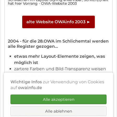
hat hier Vorrang - OWA-Website 2003
alte Website OWAinfo 2003 ►
2004 - für die 28.OWA im Schlichemtal werden
alle Register gezogen...
etwas mehr Layout-Elemente zeigen, was
möglich ist
zartere Farben und Bild-Transparenz weisen
die Richtung
auf das
Bild klicken -
Website in damaliger
Wichtige Infos
zur Verwendung von Cookies
Originalgröße
auf
owainfo.de
Alle akzeptieren
Alle ablehnen