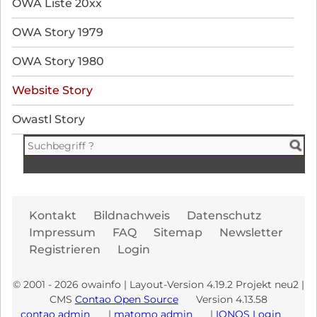
OWA Liste 20xx
OWA Story 1979
OWA Story 1980
Website Story
Owastl Story
Navi
Kontakt
Bildnachweis
Datenschutz
übe
Impressum
FAQ
Sitemap
Newsletter
Registrieren
Login
© 2001 - 2026 owainfo | Layout-Version 4.19.2 Projekt neu2 |
CMS
Contao Open Source
Version 4.13.58
contao admin
|
matomo admin
|
IONOS Login