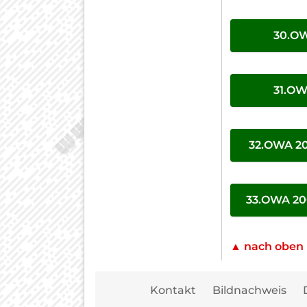
30.OW
31.OW
32.OWA 20
33.OWA 20
▲ nach oben
Kontakt
Bildnachweis