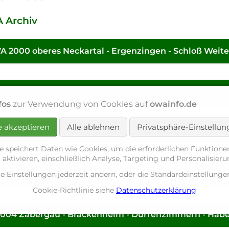
 Archiv
A 2000 oberes Neckartal - Ergenzingen - Schloß Weit
 2001 Mainhardter Wald - von Mainhardt nach Neuwi
fos
zur Verwendung von Cookies auf
owainfo.de
e akzeptieren
Alle ablehnen
Privatsphäre-Einstellu
OWA 2002 Ortenau - von Oppenau zum Schloss Staufen
e speichert Daten wie Cookies, um die erforderlichen Funktione
 aktivieren, einschließlich Analyse, Targeting und Personalisier
OWA 2003 Schlichemtal - Talhausen - Epfendorf - Irsli
re Einstellungen jederzeit ändern, oder die Standardeinstellun
Cookie-Richtlinie siehe
Datenschutzerklärung
004 Zabergäu - Brackenheim - Dürrenzimmern - Habe