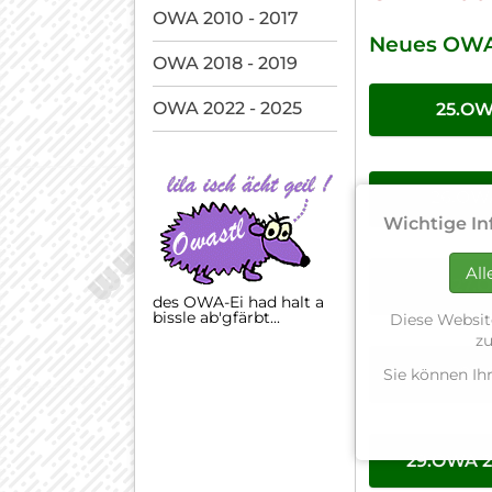
OWA 2010 - 2017
Neues OWA
OWA 2018 - 2019
OWA 2022 - 2025
25.OW
26.OWA
Wichtige In
All
27.
des OWA-Ei had halt a
bissle ab'gfärbt...
Diese Websit
zu
28.
Sie können Ih
29.OWA 2