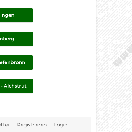
ringen
enberg
iefenbronn
 Aichstrut
Navigation
tter
Registrieren
Login
überspringen