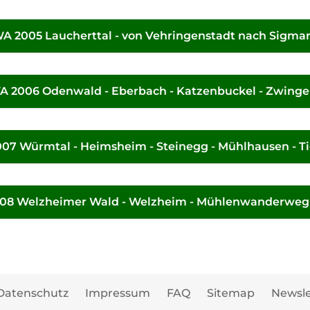
A 2005 Laucherttal - von Vehringenstadt nach Sigma
A 2006 Odenwald - Eberbach - Katzenbuckel - Zwing
07 Würmtal - Heimsheim - Steinegg - Mühlhausen - T
08 Welzheimer Wald - Welzheim - Mühlenwanderweg -
Datenschutz
Impressum
FAQ
Sitemap
Newsle