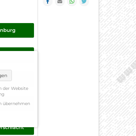
enburg
rtshaus
ngen
berg
n der Website
ung
ngen
gen übernehmen
rschlacht