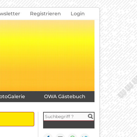
wsletter
Registrieren
Login
otoGalerie
OWA Gästebuch
Facebook
E-mail
WhatsApp
Seite drucken