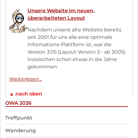
Redaktion
Unsere Website im neuen,
-
überarbeiteten Layout
die
Seite
Nachdem unsere alte Website bereits
OWA
seit 2001 für uns alle eine optimale
Aktuell
Informations-Plattform ist, war die
Version 3.05 (Layout Version 3 - ab 2005)
inzwischen schon etwas in die Jahre
gekommen.
Unsere
Weiterlesen...
Website
im
▲ nach oben
neuen,
OWA 2026
überarbeiteten
Navigation
Layout
Treffpunkt
überspringen
Wanderung