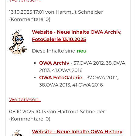
Sannwald
13.10.2025 17:01
von Hartmut Schneider
im
(Kommentare: 0)
Mai
2025
Website - Neue Inhalte OWA Archiv,
verstorben
FotoGalerie 13.10.2025
✝︎
Nachruf
Diese Inhalte sind
neu
OWA Archiv
- 37.OWA 2012, 38.OWA
2013, 41.OWA 2016
OWA FotoGalerie
- 37.OWA 2012,
38.OWA 2013, 41.OWA 2016
Website
Weiterlesen...
-
08.10.2025 10:13
von Hartmut Schneider
Neue
(Kommentare: 0)
Inhalte
OWA
Website - Neue Inhalte OWA History
Archiv,