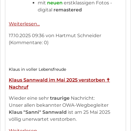
mit
neuen
erstklassigen Fotos -
digital
remastered
Neue
Weiterlesen...
Bilder:
17.10.2025 09:36
von Hartmut Schneider
Udos
(Kommentare: 0)
FotoGalerie
2013
Spezial
17.10.2025
Klaus in voller Lebensfreude
Klaus Sannwald im Mai 2025 verstorben ✝︎
Nachruf
Wieder eine sehr
traurige
Nachricht:
Unser allen bekannter OWA-Wegbegleiter
Klaus "Sanni" Sannwald
ist am 25 Mai 2025
völlig unerwartet verstorben.
Klaus
Weiterlesen...