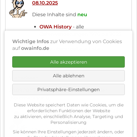
08.10.2025
FotoGalerie
13.10.2025
Diese Inhalte sind
neu
OWA History
- alle
Osterwanderungen 1976 bis 2025
Wichtige Infos
zur Verwendung von Cookies
auf einen Blick
auf
owainfo.de
neue
überarbeitete Liste -
übersichtlicher und neu
Alle akzeptieren
kommentiert
Alle ablehnen
Website
Weiterlesen...
-
Privatsphäre-Einstellungen
28.09.2025 17:34
von Hartmut Schneider
Neue
(Kommentare: 0)
Inhalte
Diese Website speichert Daten wie Cookies, um die
OWA
Website - Neue Inhalte OWA Archiv
erforderlichen Funktionen der Website
History
zu aktivieren, einschließlich Analyse, Targeting und
28.09.2025
08.10.2025
Personalisierung
Diese Inhalte sind
neu
Sie können Ihre Einstellungen jederzeit ändern, oder