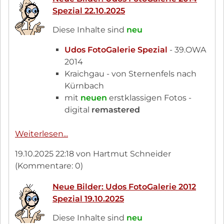
verstorben
Spezial 22.10.2025
✝︎
Nachruf
Diese Inhalte sind
neu
Udos FotoGalerie Spezial
- 39.OWA
2014
Kraichgau - von Sternenfels nach
Kürnbach
mit
neuen
erstklassigen Fotos -
digital
remastered
Neue
Weiterlesen...
Bilder:
19.10.2025 22:18
von Hartmut Schneider
Udos
(Kommentare: 0)
FotoGalerie
2014
Neue Bilder: Udos FotoGalerie 2012
Spezial
Spezial 19.10.2025
22.10.2025
Diese Inhalte sind
neu