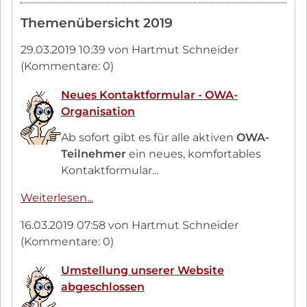
Edgar
Themenübersicht 2019
Riester
zur
29.03.2019 10:39
von Hartmut Schneider
45.
(Kommentare: 0)
OWA
2020
Neues Kontaktformular - OWA-
Organisation
Ab sofort gibt es für alle aktiven
OWA-
Teilnehmer
ein neues, komfortables
Kontaktformular...
Neues
Weiterlesen...
Kontaktformular
16.03.2019 07:58
von Hartmut Schneider
-
(Kommentare: 0)
OWA-
Organisation
Umstellung unserer Website
abgeschlossen