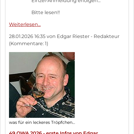
Einzel-Anmeldung erfolgen...
Bitte lesen!!
OWA-
Weiterlesen...
Teilnahme
28.01.2026 16:35
von Edgar Riester - Redakteur
immer
(Kommentare: 1)
als
Einzel-
Anmeldung
erforderlich
was für ein leckeres Tröpfchen...
49.OWA 2026 - erste Infos von Edgar