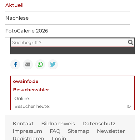
Aktuell
Nachlese
FotoGalerie 2026
Facebook
E-mail
WhatsApp
Seite drucken
owainfo.de
Besucherzähler
Online:
1
Besucher heute:
10
Navi
Kontakt
Bildnachweis
Datenschutz
übe
Impressum
FAQ
Sitemap
Newsletter
Registrieren
Login