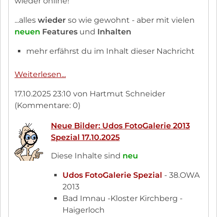
wieder online!
...alles
wieder
so wie gewohnt - aber mit vielen
neuen
Features
und
Inhalten
mehr erfährst du im Inhalt dieser Nachricht
Neue
Weiterlesen...
OWA-
17.10.2025 23:10
von Hartmut Schneider
Website
(Kommentare: 0)
jetzt
wieder
Neue Bilder: Udos FotoGalerie 2013
online
Spezial 17.10.2025
Diese Inhalte sind
neu
Udos FotoGalerie Spezial
- 38.OWA
2013
Bad Imnau -Kloster Kirchberg -
Haigerloch