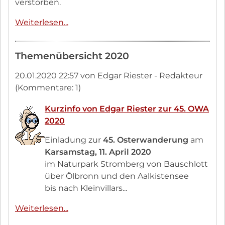
verstorben.
Werner
Weiterlesen...
Müller
verstorben
Themenübersicht 2020
✝︎
ein
20.01.2020 22:57
von Edgar Riester - Redakteur
Nachruf
(Kommentare: 1)
Kurzinfo von Edgar Riester zur 45. OWA
2020
Einladung zur
45. Osterwanderung
am
Karsamstag, 11. April 2020
im Naturpark Stromberg von Bauschlott
über Ölbronn und den Aalkistensee
bis nach Kleinvillars...
Kurzinfo
Weiterlesen...
von