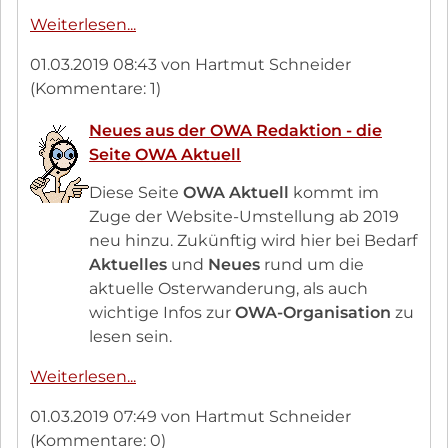
Abmeldung
Weiterlesen...
OWA
01.03.2019 08:43
von Hartmut Schneider
Teilnahme
(Kommentare: 1)
direkt
über
Neues aus der OWA Redaktion - die
die
Seite OWA Aktuell
Website
möglich
Diese Seite
OWA Aktuell
kommt im
Zuge der Website-Umstellung ab 2019
neu hinzu. Zukünftig wird hier bei Bedarf
Aktuelles
und
Neues
rund um die
aktuelle Osterwanderung, als auch
wichtige Infos zur
OWA-Organisation
zu
lesen sein.
Neues
Weiterlesen...
aus
01.03.2019 07:49
von Hartmut Schneider
der
(Kommentare: 0)
OWA