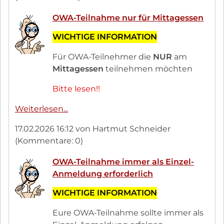
OWA-Teilnahme nur für Mittagessen
WICHTIGE INFORMATION
Für OWA-Teilnehmer die
NUR
am
Mittagessen
teilnehmen möchten
Bitte lesen!!
OWA-
Weiterlesen...
Teilnahme
17.02.2026 16:12
von Hartmut Schneider
nur
(Kommentare: 0)
für
Mittagessen
OWA-Teilnahme immer als Einzel-
Anmeldung erforderlich
WICHTIGE INFORMATION
Eure OWA-Teilnahme sollte immer als