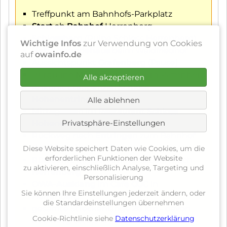
Treffpunkt am Bahnhofs-Parkplatz
Start
ab
Bahnhof
Herrenberg
Schlossberg
(Ruine Schloss Herrenberg)
Wichtige Infos
zur Verwendung von Cookies
Naturfreundehaus
beim Waldfriedhof
auf
owainfo.de
Aussichtspunkt
Grafenberg
(Pause)
Burgruine
Müneck
, weiter zum Paffenberg
Alle akzeptieren
Ankunft Etappenziel
Schloss
Hohenentringen
Alle ablehnen
Mittagessen
im
Restaurant Schloss
Privatsphäre-Einstellungen
Hohenentringen
Rückweg nach
Entringen
zum Bahnhof
der
Gäubahn
Diese Website speichert Daten wie Cookies, um die
erforderlichen Funktionen der Website
Rückfahrt
mit der Ammertalbahn nach
zu aktivieren, einschließlich Analyse, Targeting und
Herrenberg
Personalisierung
OWA-Ausklang
im
Cafe COC
in
Sie können Ihre Einstellungen jederzeit ändern, oder
Herrenberg
die Standardeinstellungen übernehmen
gesamte Streckenlänge
20 km
- davon
Cookie-Richtlinie siehe
Datenschutzerklärung
Rückweg ca. 2,5 km