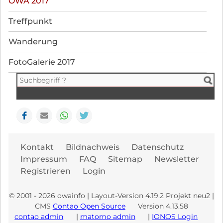
OWA 2017
überspringen
Treffpunkt
Wanderung
FotoGalerie 2017
Facebook
E-mail
WhatsApp
Seite drucken
Navi
Kontakt
Bildnachweis
Datenschutz
übe
Impressum
FAQ
Sitemap
Newsletter
Registrieren
Login
© 2001 - 2026 owainfo | Layout-Version 4.19.2 Projekt neu2 |
CMS
Contao Open Source
Version 4.13.58
contao admin
|
matomo admin
|
IONOS Login