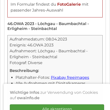
Im Formular findest du
FotoGalerie
mit
passender Jahres-Auswahl
46.OWA 2023 - Löchgau - Baumbachtal -
Erligheim - Steinbachtal
Aufnahmedatum: 08.04.2023
Ereignis: 46.OWA 2023
Aufnahmeort: Löchgau - Baumbachtal -
Erligheim - Steinbachtal
Fotograf: Diverse
Beschreibung:
Platzhalter-Fotos:
Pixabay freeimages
Alle Aufnahmen mit Digitalkameras,
Smartphone-Kamera
Wichtige Infos
zur Verwendung von Cookies
Bildbearbeitung Adobe PhotoShop-
auf
owainfo.de
Lightroom, PhotoShop (Bildmontagen)
Klick auf das Bild
öffnet die
Lightbox
mit
Alle akzeptieren