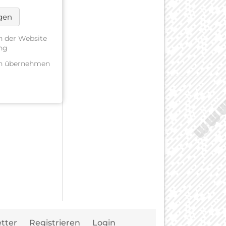
ngen
n der Website
ung
gen übernehmen
Navigation
tter
Registrieren
Login