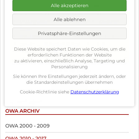
Alle akzeptieren
mit Ausblick auf die
Enzschleifen
Rast in der
Burgruine Löffelstelz
Alle ablehnen
Mittagessen
in
Mühlhausen
im
Gasthof
Rose
Privatsphäre-Einstellungen
Rückweg
an der Enz nach Lomersheim
gesamte
Streckenlänge
, Hin- und
Diese Website speichert Daten wie Cookies, um die
Rückweg
ca. 16 km
erforderlichen Funktionen der Website
zu aktivieren, einschließlich Analyse, Targeting und
Personalisierung
mehr Infos unter
Sie können Ihre Einstellungen jederzeit ändern, oder
die Standardeinstellungen übernehmen
Wanderung
Cookie-Richtlinie siehe
Datenschutzerklärung
▲ nach oben
OWA ARCHIV
Navigation
OWA 2000 - 2009
überspringen
OWA 2010 - 2017