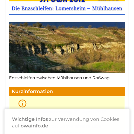
Enzschleifen zwischen Mühlhausen und Roßwag
Kurzinformation
OWA am
Karsamstag, 07. April 2012
Zielgebiet sind die großen
Enzschleifen
Wichtige Infos
zur Verwendung von Cookies
auf
owainfo.de
Wanderung von
Lomersheim
über
Roßwag
nach
Mühlhausen