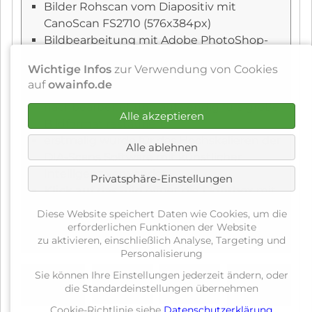
Bilder Rohscan vom Diapositiv mit
CanoScan FS2710 (576x384px)
Bildbearbeitung mit Adobe PhotoShop-
Lightroom, PhotoZoom 9 Professional AI
Wichtige Infos
zur Verwendung von Cookies
(KI-Hochskalierung)
auf
owainfo.de
Alle Fotos wurden einzeln digital
nachbearbeitet und aufwendig fürs große
Alle akzeptieren
Bildformat restauriert
erstmalig wurde für das Hochskalieren der
Alle ablehnen
DIA-Scans Software mit künstlicher
Intelligenz verwendet
Privatsphäre-Einstellungen
Klick auf das Bild
öffnet die
Lightbox
mit
Bildtext - im
großen Bildformat
Diese Website speichert Daten wie Cookies, um die
erforderlichen Funktionen der Website
zu aktivieren, einschließlich Analyse, Targeting und
Anzahl: 34 Fotos
Personalisierung
Sie können Ihre Einstellungen jederzeit ändern, oder
die Standardeinstellungen übernehmen
Cookie-Richtlinie siehe
Datenschutzerklärung