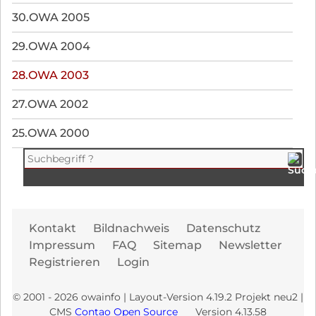
30.OWA 2005
29.OWA 2004
28.OWA 2003
27.OWA 2002
25.OWA 2000
Navi
Kontakt
Bildnachweis
Datenschutz
übe
Impressum
FAQ
Sitemap
Newsletter
Registrieren
Login
© 2001 - 2026 owainfo | Layout-Version 4.19.2 Projekt neu2 |
CMS
Contao Open Source
Version 4.13.58