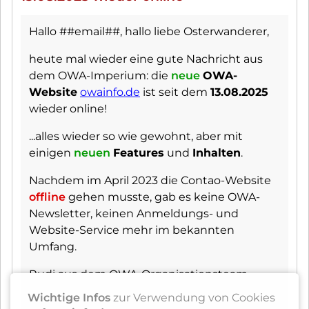
Hallo ##email##, hallo liebe Osterwanderer,
heute mal wieder eine gute Nachricht aus
dem OWA-Imperium: die
neue
OWA-
Website
owainfo.de
ist seit dem
13.08.2025
wieder online!
...alles wieder so wie gewohnt, aber mit
einigen
neuen
Features
und
Inhalten
.
Nachdem im April 2023 die Contao-Website
offline
gehen musste, gab es keine OWA-
Newsletter, keinen Anmeldungs- und
Website-Service mehr im bekannten
Umfang.
Rudi aus dem OWA-Organisationsteam
hatte zum Glück die OWAinfo von 2023 bis
Wichtige Infos
zur Verwendung von Cookies
2025 per E-Mail als geeignete Ersatzlösung