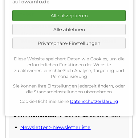
auf
owainfo.de
übernommen. Dafür sind wir ihm sehr
dankbar.
Alle akzeptieren
den
genauen Grund
der Website-
Alle ablehnen
Abschaltung, die erfolgreiche
Wiederbelebung
und was sich
aktuell
Privatsphäre-Einstellungen
alles geändert hat,
könnt ihr in ausführlicher Form auf
Diese Website speichert Daten wie Cookies, um die
unserer
neuen
Website
unter
OWA 2026
erforderlichen Funktionen der Website
zu aktivieren, einschließlich Analyse, Targeting und
>
Aktuell 2025
lesen.
Personalisierung
Leider gibt es in diesem Jahr auch eine
traurige Nachricht... mehr dazu könnt ihr
Sie können Ihre Einstellungen jederzeit ändern, oder
die Standardeinstellungen übernehmen
hier
erfahren.
Cookie-Richtlinie siehe
Datenschutzerklärung
NEU
:
Eine Übersicht bereits
versendeter
OWA-Newsletter
findet ihr ab sofort unter:
Newsletter > Newsletterliste