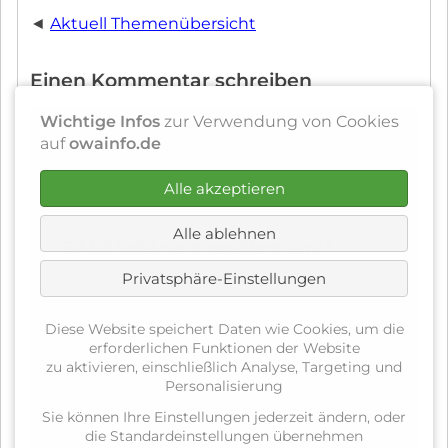
◄
Aktuell Themenübersicht
Einen Kommentar schreiben
Wichtige Infos
zur Verwendung von Cookies
auf
owainfo.de
Pflichtfeld
Name
*
Alle akzeptieren
Alle ablehnen
Pflichtfeld
E-Mail (wird nicht veröffentlicht)
*
Privatsphäre-Einstellungen
Diese Website speichert Daten wie Cookies, um die
Webseite
erforderlichen Funktionen der Website
zu aktivieren, einschließlich Analyse, Targeting und
Personalisierung
Pflichtfeld
Sicherheitsfrage
*
Sie können Ihre Einstellungen jederzeit ändern, oder
die Standardeinstellungen übernehmen