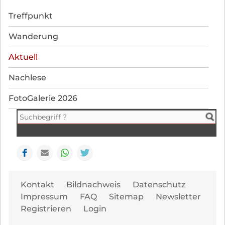
Navigation
Treffpunkt
überspringen
Wanderung
Aktuell
Nachlese
FotoGalerie 2026
Facebook
E-mail
WhatsApp
Seite drucken
Navi
Kontakt
Bildnachweis
Datenschutz
übe
Impressum
FAQ
Sitemap
Newsletter
Registrieren
Login