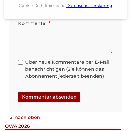
Cookie-Richtlinie siehe
Datenschutzerklärung
Was ist die Summe aus 8 und 5?
Pflichtfeld
Kommentar
*
Über neue Kommentare per E-Mail
benachrichtigen (Sie können das
Abonnement jederzeit beenden)
Kommentar absenden
▲ nach oben
OWA 2026