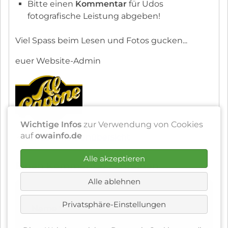
Bitte einen
Kommentar
für Udos
fotografische Leistung abgeben!
Viel Spass beim Lesen und Fotos gucken...
euer Website-Admin
Wichtige Infos
zur Verwendung von Cookies
auf
owainfo.de
◄
Aktuell Themenübersicht
Alle akzeptieren
Einen Kommentar schreiben
Alle ablehnen
Privatsphäre-Einstellungen
Pflichtfeld
Name
*