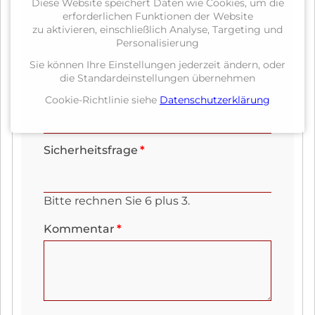
Diese Website speichert Daten wie Cookies, um die
erforderlichen Funktionen der Website
zu aktivieren, einschließlich Analyse, Targeting und
Pflichtfeld
E-Mail (wird nicht veröffentlicht)
*
Personalisierung
Sie können Ihre Einstellungen jederzeit ändern, oder
die Standardeinstellungen übernehmen
Webseite
Cookie-Richtlinie siehe
Datenschutzerklärung
Pflichtfeld
Sicherheitsfrage
*
Bitte rechnen Sie 6 plus 3.
Pflichtfeld
Kommentar
*