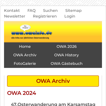
Navigation
Kontakt
FAQ
Suchen
Sitemap
überspringen
Newsletter
Registrieren
Login
Navigation
Home
OWA 2026
überspringen
OWA Archiv
OWA History
FotoGalerie
OWA Gästebuch
OWA Archiv
OWA 2024
47.Osterwanderung am Karsamstag