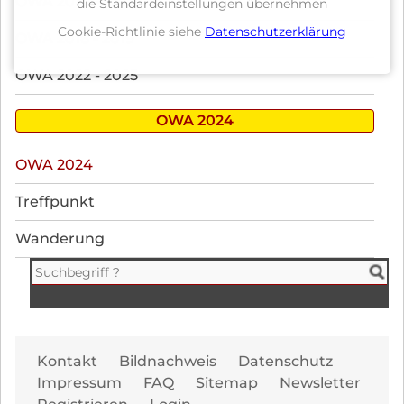
OWA 2010 - 2017
die Standardeinstellungen übernehmen
Cookie-Richtlinie siehe
Datenschutzerklärung
OWA 2018 - 2019
OWA 2022 - 2025
OWA 2024
Navigation
OWA 2024
überspringen
Treffpunkt
Wanderung
Navi
Kontakt
Bildnachweis
Datenschutz
übe
Impressum
FAQ
Sitemap
Newsletter