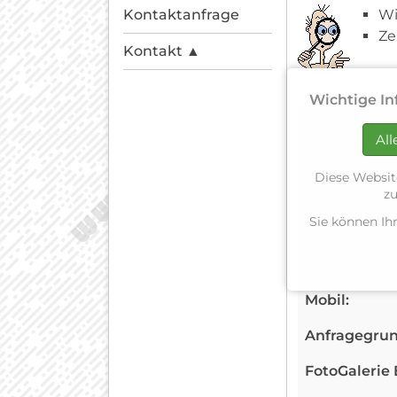
Kontaktanfrage
Wi
Ze
Kontakt ▲
Wichtige In
Formularfel
All
Vorname:
Diese Websit
Name:
zu
Sie können Ih
E-Mail:
Telefon:
Mobil:
Anfragegrun
FotoGalerie 