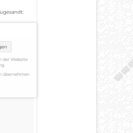
ugesandt:
ngen
n der Website
ung
gen übernehmen