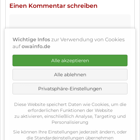
Einen Kommentar schreiben
Pflichtfeld
Name
*
Wichtige Infos
zur Verwendung von Cookies
auf
owainfo.de
Pflichtfeld
E-Mail (wird nicht veröffentlicht)
*
Alle akzeptieren
Alle ablehnen
Webseite
Privatsphäre-Einstellungen
Diese Website speichert Daten wie Cookies, um die
Pflichtfeld
erforderlichen Funktionen der Website
Sicherheitsfrage
*
zu aktivieren, einschließlich Analyse, Targeting und
Personalisierung
Sie können Ihre Einstellungen jederzeit ändern, oder
Was ist die Summe aus 6 und 5?
die Standardeinstellungen übernehmen